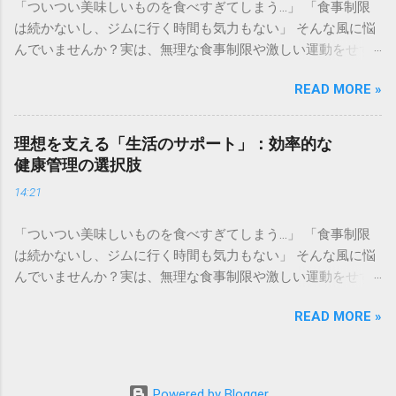
「ついつい美味しいものを食べすぎてしまう…」 「食事制限
で、健康のために何か良い習慣を取り入れたいと思っても、
は続かないし、ジムに行く時間も気力もない」 そんな風に悩
何をどう変えればいいのか分からなくなることは誰にでもあ
んでいませんか？実は、無理な食事制限や激しい運動をせず
ります。無理な食事制限や極端なメニューの変更は、長続き
とも、日々の積み重ねで「燃えやすい体質」へ整えていく方
しない原因になります。 この記事では、頑張りすぎずに自然
READ MORE »
法はあります。長年維持している僕の習慣と、理想のボディ
と健康的な食習慣を身につけるための考え方と、今日からす
メイクをサポートしてくれる専門的な環境、それぞれの選択
ぐに実践できる具体的な工夫をご紹介します。特別な食材を
肢をご紹介します。 ✅ 自宅でコツコツ！体質改善を目指す具
買い揃えたり、複雑な計算をしたりする必要はありません。
理想を支える「生活のサポート」：効率的な
体的なメソッド [こちらから無理なく続けられるエクササイズ
少しの意識の切り替えで、身体と心に優しい食事環境を整え
健康管理の選択肢
を見る] ✅ 専門家のサポートで最短を目指すパーソナルトレー
ていきましょう。 食事管理の考え方：制限ではなく「選択」
14:21
ニング [プロと一緒に理想の体を目指す無料体験はこちら] 健
をする 健康を意識するあまり、「あれもこれも我慢しなけれ
康のために運動を始めたいと考えても、ジムに通ったり専用
ば」と自分を追い込んでしまうことはありませんか。実は、
「ついつい美味しいものを食べすぎてしまう…」 「食事制限
の時間を確保したりするのはハードルが高いと感じることは
食事において最も大切なのは「何を制限するか」よりも「何
は続かないし、ジムに行く時間も気力もない」 そんな風に悩
ありませんか。忙しい日々の中で、無理なく身体を動かす習
を積極的に選ぶか」というポジティブな視点です。 必要な栄
んでいませんか？実は、無理な食事制限や激しい運動をせず
慣を身につけたいと願う方は多いはずです。 実は、健康的な
養を過不足なく摂るための基礎知識 私たちの身体は、食べた
とも、日々の積み重ねで「燃えやすい体質」へ整えていく方
身体づくりに必要なのは、ハードなトレーニングだけではあ
ものから作られています。バランスの取れた食事とは、炭水
READ MORE »
法はあります。長年維持している僕の習慣と、理想のボディ
りません。日常生活のちょっとした動作を工夫するだけで、
化物、タンパク質、脂質、ビタミン、ミネラルを適量ずつ補
メイクをサポートしてくれる専門的な環境、それぞれの選択
日々の活動量を高め、身体の巡りを改善することは十分に可
うことです。特定の栄養素だけを過剰に摂取したり、逆に極
肢をご紹介します。 ✅ 自宅でコツコツ！体質改善を目指す具
能です。この記事では、特別な準備を必要とせず、今のライ
端に減らしたりすることは、身体の代謝リズムを乱す原因と
体的なメソッド [こちらから無理なく続けられるエクササイズ
フスタイルに溶け込ませながら自然と身体を動かすための具
Powered by Blogger
なります。 まずは、自分の身体が何を求めているのかに耳を