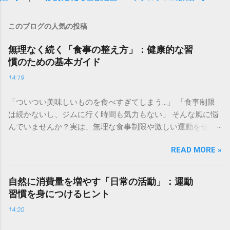
このブログの人気の投稿
無理なく続く「食事の整え方」：健康的な習
慣のための基本ガイド
14:19
「ついつい美味しいものを食べすぎてしまう…」 「食事制限
は続かないし、ジムに行く時間も気力もない」 そんな風に悩
んでいませんか？実は、無理な食事制限や激しい運動をせず
とも、日々の積み重ねで「燃えやすい体質」へ整えていく方
READ MORE »
法はあります。長年維持している僕の習慣と、理想のボディ
メイクをサポートしてくれる専門的な環境、それぞれの選択
肢をご紹介します。 ✅ 自宅でコツコツ！体質改善を目指す具
自然に消費量を増やす「日常の活動」：運動
体的なメソッド [こちらから無理なく続けられるエクササイズ
習慣を身につけるヒント
を見る] ✅ 専門家のサポートで最短を目指すパーソナルトレー
14:20
ニング [プロと一緒に理想の体を目指す無料体験はこちら] 毎
日の食事、何を食べるか迷っていませんか。忙しい日々の中