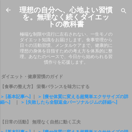
スキップしてメイン コンテンツに移動
理想の自分へ、心地よい習慣
を。無理なく続くダイエッ
トの教科書
極端な制限や流行に左右されない、一生モノの
ダイエット知識をお届けします。食事管理から
日々の活動習慣、メンタルケアまで、健康的に
理想の身体を目指すための考え方を体系的に整
理。あなたのペースで、今日から始められる習
慣作りを応援します。
ダイエット・健康習慣のガイド
【食事の整え方】 栄養バランスを味方にする
＞ [基本記事へ]
｜
＞ [痩せ体質に変える超簡単エクササイズの詳
細へ]
｜
＞ [失敗したら全額返金パーソナルジムの詳細へ]
【日常の活動】 無理なく自然に動く工夫