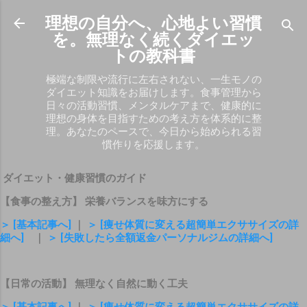
スキップしてメイン コンテンツに移動
理想の自分へ、心地よい習慣
を。無理なく続くダイエッ
トの教科書
極端な制限や流行に左右されない、一生モノの
ダイエット知識をお届けします。食事管理から
日々の活動習慣、メンタルケアまで、健康的に
理想の身体を目指すための考え方を体系的に整
理。あなたのペースで、今日から始められる習
慣作りを応援します。
ダイエット・健康習慣のガイド
【食事の整え方】 栄養バランスを味方にする
＞ [基本記事へ]
｜
＞ [痩せ体質に変える超簡単エクササイズの詳
細へ]
｜
＞ [失敗したら全額返金パーソナルジムの詳細へ]
【日常の活動】 無理なく自然に動く工夫