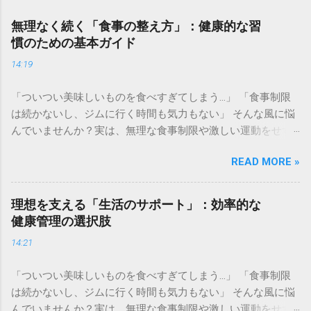
無理なく続く「食事の整え方」：健康的な習
慣のための基本ガイド
14:19
「ついつい美味しいものを食べすぎてしまう…」 「食事制限
は続かないし、ジムに行く時間も気力もない」 そんな風に悩
んでいませんか？実は、無理な食事制限や激しい運動をせず
とも、日々の積み重ねで「燃えやすい体質」へ整えていく方
READ MORE »
法はあります。長年維持している僕の習慣と、理想のボディ
メイクをサポートしてくれる専門的な環境、それぞれの選択
肢をご紹介します。 ✅ 自宅でコツコツ！体質改善を目指す具
理想を支える「生活のサポート」：効率的な
体的なメソッド [こちらから無理なく続けられるエクササイズ
健康管理の選択肢
を見る] ✅ 専門家のサポートで最短を目指すパーソナルトレー
14:21
ニング [プロと一緒に理想の体を目指す無料体験はこちら] 毎
日の食事、何を食べるか迷っていませんか。忙しい日々の中
「ついつい美味しいものを食べすぎてしまう…」 「食事制限
で、健康のために何か良い習慣を取り入れたいと思っても、
は続かないし、ジムに行く時間も気力もない」 そんな風に悩
何をどう変えればいいのか分からなくなることは誰にでもあ
んでいませんか？実は、無理な食事制限や激しい運動をせず