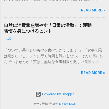
ります。無理な食事制限や極端なメニューの変更は、長続き
とも、日々の積み重ねで「燃えやすい体質」へ整えていく方
しない原因になります。 この記事では、頑張りすぎずに自然
READ MORE »
法はあります。長年維持している僕の習慣と、理想のボディ
と健康的な食習慣を身につけるための考え方と、今日からす
メイクをサポートしてくれる専門的な環境、それぞれの選択
ぐに実践できる具体的な工夫をご紹介します。特別な食材を
肢をご紹介します。 ✅ 自宅でコツコツ！体質改善を目指す具
買い揃えたり、複雑な計算をしたりする必要はありません。
自然に消費量を増やす「日常の活動」：運動
体的なメソッド [こちらから無理なく続けられるエクササイズ
少しの意識の切り替えで、身体と心に優しい食事環境を整え
習慣を身につけるヒント
を見る] ✅ 専門家のサポートで最短を目指すパーソナルトレー
ていきましょう。 食事管理の考え方：制限ではなく「選択」
14:20
ニング [プロと一緒に理想の体を目指す無料体験はこちら]
をする 健康を意識するあまり、「あれもこれも我慢しなけれ
日々の忙しさの中で、理想の自分を追い求めても、なかなか
ば」と自分を追い込んでしまうことはありませんか。実は、
「ついつい美味しいものを食べすぎてしまう…」 「食事制限
思うようにいかないことは誰にでもあるものです。健康管理
食事において最も大切なのは「何を制限するか」よりも「何
は続かないし、ジムに行く時間も気力もない」 そんな風に悩
を頑張ろうと意気込んでも、仕事や家事に追われてつい後回
を積極的に選ぶか」というポジティブな視点です。 必要な栄
んでいませんか？実は、無理な食事制限や激しい運動をせず
しにしてしまう、あるいは何から手をつければ良いのか分か
養を過不足なく摂るための基礎知識 私たちの身体は、食べた
とも、日々の積み重ねで「燃えやすい体質」へ整えていく方
らず悩んでしまう。そんな経験は、多くの人が抱える共通の
ものから作られています。バランスの取れた食事とは、炭水
READ MORE »
法はあります。長年維持している僕の習慣と、理想のボディ
課題です。 一人で抱え込みすぎると、どうしてもモチベーシ
化物、タンパク質、脂質、ビタミン、ミネラルを適量ずつ補
メイクをサポートしてくれる専門的な環境、それぞれの選択
ョンを維持するのが難しくなります。しかし、生活の中にう
うことです。特定の栄養素だけを過剰に摂取したり、逆に極
肢をご紹介します。 ✅ 自宅でコツコツ！体質改善を目指す具
まく外部のサポートを取り入れることで、肩の力を抜いて理
端に減らしたりすることは、身体の代謝リズムを乱す原因と
体的なメソッド [こちらから無理なく続けられるエクササイズ
想の状態を目指すことは十分に可能です。この記事では、あ
Powered by Blogger
なります。 まずは、自分の身体が何を求めているのかに耳を
を見る] ✅ 専門家のサポートで最短を目指すパーソナルトレー
なたの生活を支え、目標達成を効率化するための選択肢と、
傾けてみてください。エネルギー不足を感じる時は炭水化物
ニング [プロと一緒に理想の体を目指す無料体験はこちら] 健
賢くサービスやツールを選び取るための考え方について詳し
テーマ画像の作成者:
Michael Elkan
を、疲れを感じる時は良質なタンパク質を、というように自
康のために運動を始めたいと考えても、ジムに通ったり専用