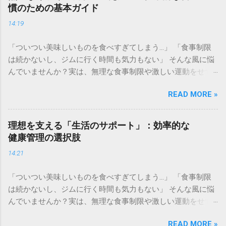
慣のための基本ガイド
14:19
「ついつい美味しいものを食べすぎてしまう…」 「食事制限
は続かないし、ジムに行く時間も気力もない」 そんな風に悩
んでいませんか？実は、無理な食事制限や激しい運動をせず
とも、日々の積み重ねで「燃えやすい体質」へ整えていく方
READ MORE »
法はあります。長年維持している僕の習慣と、理想のボディ
メイクをサポートしてくれる専門的な環境、それぞれの選択
肢をご紹介します。 ✅ 自宅でコツコツ！体質改善を目指す具
理想を支える「生活のサポート」：効率的な
体的なメソッド [こちらから無理なく続けられるエクササイズ
健康管理の選択肢
を見る] ✅ 専門家のサポートで最短を目指すパーソナルトレー
14:21
ニング [プロと一緒に理想の体を目指す無料体験はこちら] 毎
日の食事、何を食べるか迷っていませんか。忙しい日々の中
「ついつい美味しいものを食べすぎてしまう…」 「食事制限
で、健康のために何か良い習慣を取り入れたいと思っても、
は続かないし、ジムに行く時間も気力もない」 そんな風に悩
何をどう変えればいいのか分からなくなることは誰にでもあ
んでいませんか？実は、無理な食事制限や激しい運動をせず
ります。無理な食事制限や極端なメニューの変更は、長続き
とも、日々の積み重ねで「燃えやすい体質」へ整えていく方
しない原因になります。 この記事では、頑張りすぎずに自然
READ MORE »
法はあります。長年維持している僕の習慣と、理想のボディ