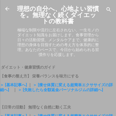
スキップしてメイン コンテンツに移動
理想の自分へ、心地よい習慣
を。無理なく続くダイエッ
トの教科書
極端な制限や流行に左右されない、一生モノの
ダイエット知識をお届けします。食事管理から
日々の活動習慣、メンタルケアまで、健康的に
理想の身体を目指すための考え方を体系的に整
理。あなたのペースで、今日から始められる習
慣作りを応援します。
ダイエット・健康習慣のガイド
【食事の整え方】 栄養バランスを味方にする
＞ [基本記事へ]
｜
＞ [痩せ体質に変える超簡単エクササイズの詳
細へ]
｜
＞ [失敗したら全額返金パーソナルジムの詳細へ]
【日常の活動】 無理なく自然に動く工夫