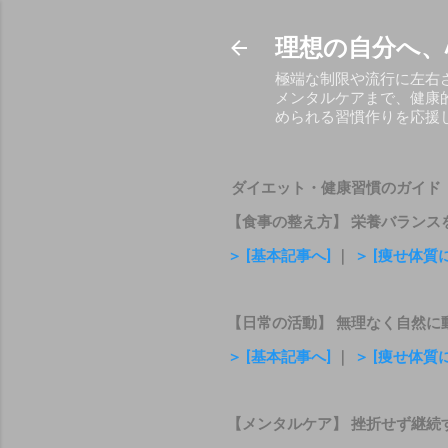
理想の自分へ、
極端な制限や流行に左右
メンタルケアまで、健康
められる習慣作りを応援
ダイエット・健康習慣のガイド
【食事の整え方】 栄養バランス
＞ [基本記事へ]
｜
＞ [痩せ体
【日常の活動】 無理なく自然に
＞ [基本記事へ]
｜
＞ [痩せ体
【メンタルケア】 挫折せず継続