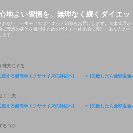
スキップしてメイン コンテンツに移動
心地よい習慣を。無理なく続くダイエッ
されない、一生モノのダイエット知識をお届けします。食事管理か
的に理想の身体を目指すための考え方を体系的に整理。あなたのペ
します。
を味方にする
質に変える超簡単エクササイズの詳細へ]
｜
＞ [失敗したら全額返
動く工夫
質に変える超簡単エクササイズの詳細へ]
｜
＞ [失敗したら全額返
するコツ